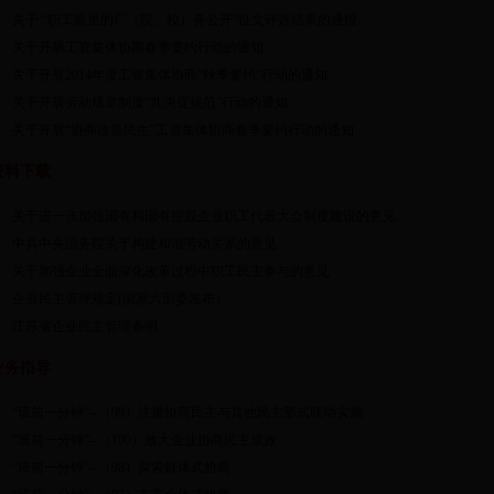
关于 “职工眼里的厂（院、校）务公开”征文评选结果的通报
关于开展工资集体协商春季要约行动的通知
关于开展2014年度工资集体协商“秋季要约”行动的通知
关于开展劳动规章制度“共决促规范”行动的通知
关于开展“协商改善民生”工资集体协商春季要约行动的通知
资料下载
关于进一步加强国有和国有控股企业职工代表大会制度建设的意见
中共中央国务院关于构建和谐劳动关系的意见
关于加强企业全面深化改革过程中职工民主参与的意见
企业民主管理规定(国家六部委发布）
江苏省企业民主管理条例
业务指导
“班前一分钟”--（99）注重协商民主与其他民主形式联动实施
“班前一分钟”--（100）放大企业协商民主成效
“班前一分钟”--（98）探索群体式协商