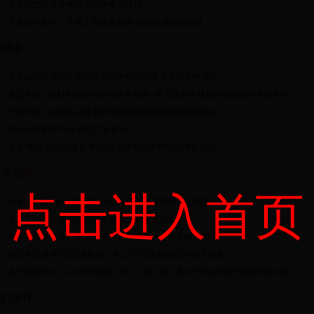
关于辖市区工资集体协商进度的通报
工资协商案例：开展工资集体协商 促进企业创新发展
职代会
关于2016年度镇江市职代会优秀职工代表评选结果的通报
市总十送“送法律”走进丹阳经济开发区--第三场共决规章评估活动在丹阳举行
句容市总工会组织召开履行民主程序共决劳动规章评估会
职代会开的好不好 由职工来评价
关于“我为和谐提建议”职工代表优秀提案评选结果的通报
厂务公开
点击进入首页
关于 “手机中的厂务公开”作品征集活动评选结果的通报
市总工会等多家单位获得全省民主管理工作表彰
关于调整镇江市厂务公开民主管理领导小组成员的通知
镇江市总开展“职工眼里的厂务公开”征文活动受到职工欢迎
关于表彰2012—2014年度镇江市厂（校、院）务公开民主管理先进单位的决定
部门文件