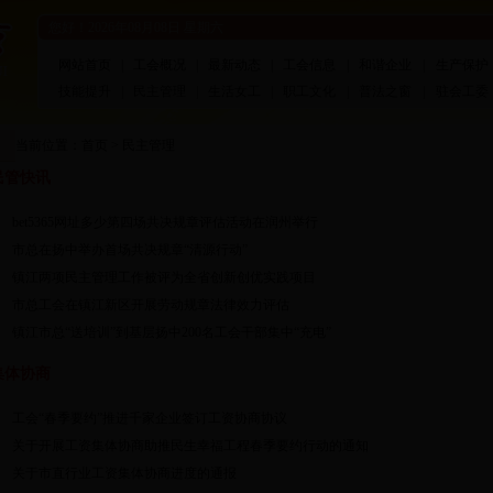
您好！
2026年08月08日 星期六
网站首页
|
工会概况
|
最新动态
|
工会信息
|
和谐企业
|
生产保护
技能提升
|
民主管理
|
生活女工
|
职工文化
|
普法之窗
|
驻会工委
当前位置：
首页
>
民主管理
民管快讯
bet5365网址多少第四场共决规章评估活动在润州举行
市总在扬中举办首场共决规章“清源行动”
镇江两项民主管理工作被评为全省创新创优实践项目
市总工会在镇江新区开展劳动规章法律效力评估
镇江市总“送培训”到基层扬中200名工会干部集中“充电”
集体协商
工会“春季要约”推进千家企业签订工资协商协议
关于开展工资集体协商助推民生幸福工程春季要约行动的通知
关于市直行业工资集体协商进度的通报