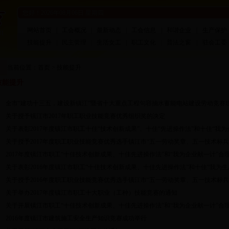
您好！
2026年08月06日 星期四
网站首页
|
工会概况
|
最新动态
|
工会信息
|
和谐企业
|
生产保护
技能提升
|
民主管理
|
生活女工
|
职工文化
|
普法之窗
|
驻会工委
当前位置：
首页
>
技能提升
技能提升
全市“建功十三五，建设新镇江”暨省十大重点工程句容抽水蓄能电站建设劳动竞赛
关于授予镇江市2017年职工职业技能竞赛优秀组织奖的决定
关于表彰2017年度镇江市职工十佳“技术创新成果”、十佳“先进操作法”和十佳“我为企
关于授予2017年度职工职业技能竞赛优秀选手镇江市“五一劳动奖章、五一技术标兵
2017年度镇江市职工“十佳技术创新成果、十佳先进操作法”和“我为企业献一计”
关于表彰2016年度镇江市职工“十佳技术创新成果、十佳先进操作法”和十佳“我为生态
关于授予2016年度职工职业技能竞赛优秀选手镇江市“五一劳动奖章、五一技术标兵
关于举办2017年度镇江市职工十大职业（工种）技能竞赛的通知
关于开展镇江市职工“十佳技术创新成果、十佳先进操作法”和“我为企业献一计”合
2016年度镇江市建筑施工安全生产知识竞赛成功举行