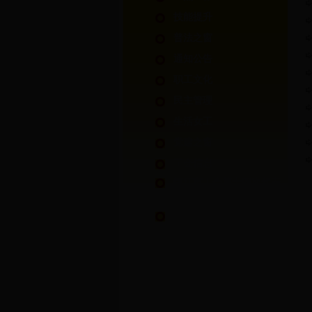
技能提升
普法之窗
通知公告
职工文化
民主管理
生活女工
党建之窗
工会信息
镇江市工会第十四次代表
大会专栏
镇江市第十四届运动会职
工部竞赛专栏