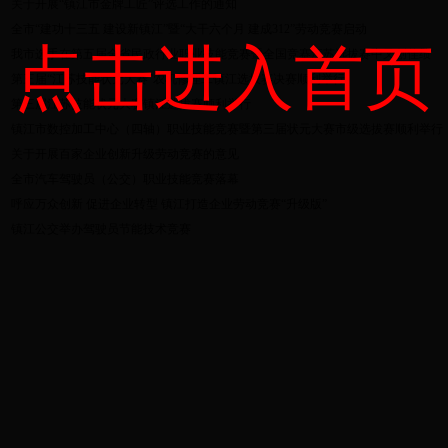
关于开展“镇江市金牌工匠”评选工作的通知
全市“建功十三五 建设新镇江”暨“大干六个月 建成312”劳动竞赛启动
点击进入首页
我市选手在第五届全省民政行业职业技能竞赛暨全国竞赛江苏选拔赛中又创佳绩
第三届“江苏技能状元大赛”农机修理工镇江选拔赛决赛顺利举行
第三届江苏技能状元大赛镇江选拔赛顺利举行
镇江市数控加工中心（四轴）职业技能竞赛暨第三届状元大赛市级选拔赛顺利举行
关于开展百家企业创新升级劳动竞赛的意见
全市汽车驾驶员（公交）职业技能竞赛落幕
呼应万众创新 促进企业转型 镇江打造企业劳动竞赛“升级版”
镇江公交举办驾驶员节能技术竞赛