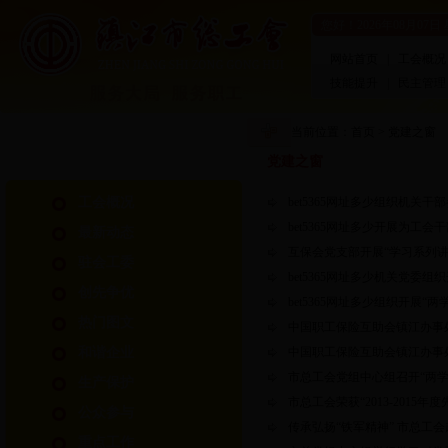
您好！
2026年08月07日
网站首页
|
工会概况
技能提升
|
民主管理
当前位置：
首页
>
党建之窗
党建之窗
工会概况
bet5365网址多少组织机关
bet5365网址多少开展为工
最新动态
互保会党支部开展“学习系列讲
驻会工委
bet5365网址多少机关党委
创先争优
bet5365网址多少组织开展
热门图文
中国职工保险互助会镇江办事
和谐企业
中国职工保险互助会镇江办事
市总工会党组中心组召开“两
生产保护
市总工会荣获“2013-2015
公众参与
传承弘扬“铁军精神” 市总工
重点工作