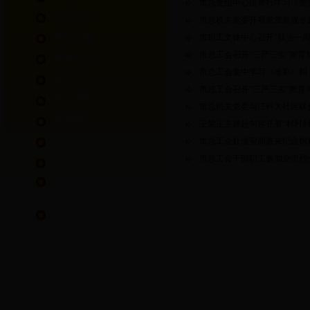
市总党组中心组举行学习《党
技能提升
市总机关党委开展党章党规专
普法之窗
市职工文体中心召开“我当一周
市总工会召开“三严三实”教育
通知公告
市总工会集中学习《准则》和
职工文化
市总工会召开“三严三实”教
民主管理
市总机关党委与江科大社区联
生活女工
王荣正主席赴句容开展“村村
党建之窗
市总工会赴淮安周恩来纪念馆
市总工会干部职工参加全市烈
工会信息
镇江市工会第十四次代表
大会专栏
镇江市第十四届运动会职
工部竞赛专栏