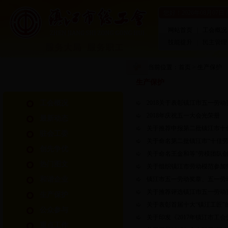
您好！
2026年08月07日
网站首页
|
工会概况
技能提升
|
民主管理
当前位置：
首页
>
生产保护
生产保护
工会概况
2018关于表彰镇江市五一劳
2018年庆祝五一大会光荣册
最新动态
关于推荐申报第二批镇江市十
驻会工委
关于命名第二批镇江市“十佳劳
创先争优
关于命名王金和等“劳模团队创
热门图文
关于组织镇江市劳动模范参加
和谐企业
镇江市五一劳动奖章、五一劳
关于推荐评选镇江市五一劳动
生产保护
关于表彰首届十大“镇江工匠”
公众参与
关于印发《2017年镇江市工
重点工作