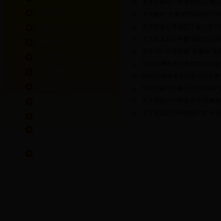
关于开展2017年全市职工“
技能提升
关于做好“企事业劳动保护工
普法之窗
关于转发江苏省总工会《关于开
关于命名2017年度“镇江市
通知公告
关于2017年度开展“安康杯”
职工文化
bet5365网址多少发挥群众
民主管理
bet5365网址多少荣获2015
生活女工
镇江市建立首家工会劳动保护
党建之窗
关于表彰2013年度全市“安
关于表彰2013年度镇江市“
工会信息
镇江市工会第十四次代表
大会专栏
镇江市第十四届运动会职
工部竞赛专栏