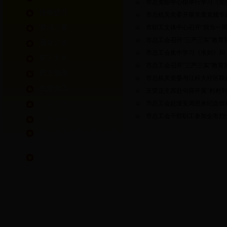
市总党组中心组举行学习《党
技能提升
市总机关党委开展党章党规专
普法之窗
市职工文体中心召开“我当一周
市总工会召开“三严三实”教育
通知公告
市总工会集中学习《准则》和
职工文化
市总工会召开“三严三实”教
民主管理
市总机关党委与江科大社区联
生活女工
王荣正主席赴句容开展“村村
党建之窗
市总工会赴淮安周恩来纪念馆
市总工会干部职工参加全市烈
工会信息
镇江市工会第十四次代表
大会专栏
镇江市第十四届运动会职
工部竞赛专栏