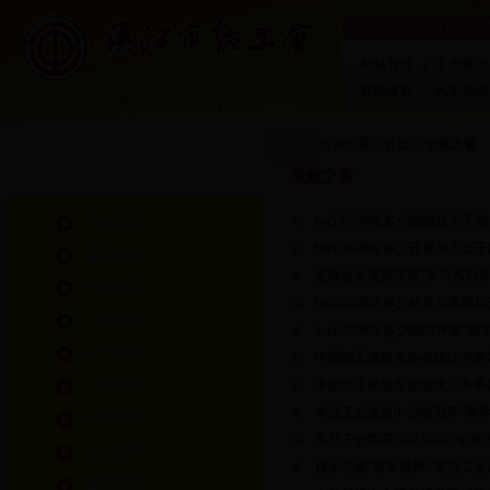
您好！
2026年08月08日
网站首页
|
工会概况
技能提升
|
民主管理
当前位置：
首页
>
党建之窗
党建之窗
工会概况
bet5365网址多少组织机关
bet5365网址多少开展为工
最新动态
互保会党支部开展“学习系列讲
驻会工委
bet5365网址多少机关党委
创先争优
bet5365网址多少组织开展
热门图文
中国职工保险互助会镇江办事
和谐企业
中国职工保险互助会镇江办事
市总工会党组中心组召开“两
生产保护
市总工会荣获“2013-2015
公众参与
传承弘扬“铁军精神” 市总工
重点工作