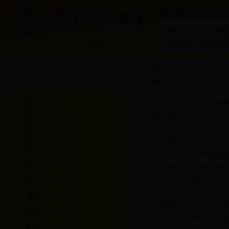
您好！
2026年08月08日
网站首页
|
工会概况
技能提升
|
民主管理
当前位置：
首页
>
生产保护
生产保护
工会概况
2018关于表彰镇江市五一劳
2018年庆祝五一大会光荣册
最新动态
关于推荐申报第二批镇江市十
驻会工委
关于命名第二批镇江市“十佳劳
创先争优
关于命名王金和等“劳模团队创
热门图文
关于组织镇江市劳动模范参加
和谐企业
镇江市五一劳动奖章、五一劳
关于推荐评选镇江市五一劳动
生产保护
关于表彰首届十大“镇江工匠”
公众参与
关于印发《2017年镇江市工
重点工作