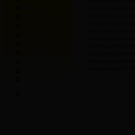
关于开展2017年全市职工“
技能提升
关于做好“企事业劳动保护工
普法之窗
关于转发江苏省总工会《关于开
关于命名2017年度“镇江市
通知公告
关于2017年度开展“安康杯”
职工文化
bet5365网址多少发挥群众
民主管理
bet5365网址多少荣获2015
生活女工
镇江市建立首家工会劳动保护
党建之窗
关于表彰2013年度全市“安
关于表彰2013年度镇江市“
工会信息
镇江市工会第十四次代表
大会专栏
镇江市第十四届运动会职
工部竞赛专栏