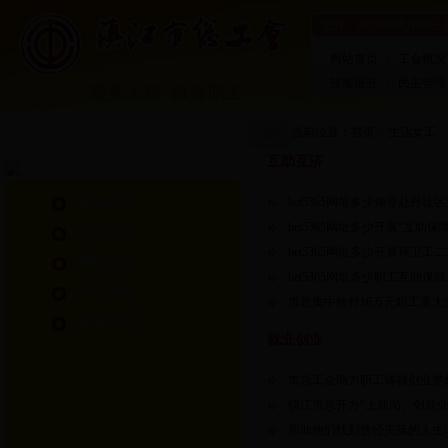
您好！
2026年08月09日
网站首页
|
工会概况
技能提升
|
民主管理
当前位置：
首页
>
生活女工
互助互济
互助互济
bet5365网址多少领导赴丹徒
bet5365网址多少开展“互助
就业创业
bet5365网址多少开展环卫工
帮扶活动
bet5365网址多少职工互助
女工天地
市总集中给付16万元职工重
政策文件
就业创业
市总工会助力职工铸就创业梦
镇江市总开办“上新岗、创新业
帮助他们找到曾经失落的人生