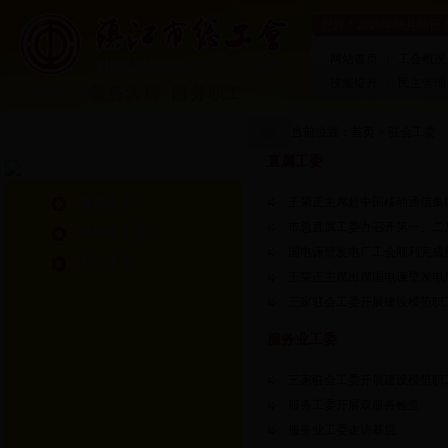
您好！
2026年08月08日
网站首页
|
工会概况
技能提升
|
民主管理
当前位置：
首页
>
驻会工委
直属工委
直属工委
王荣正主席赴中国移动通信集
市总直属工委办召开第一、二
服务业工委
国电谏壁发电厂工会顺利完成
工业工委
王荣正主席出席国电谏壁发电
三家驻会工委开展建设模范职
服务业工委
三家驻会工委开展建设模范职
服务工委开展双服务检查
服务业工委走访基层