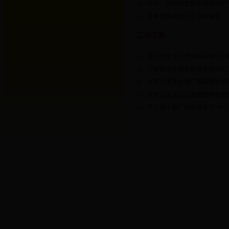
中行、农行或女职工特殊保护
喜来登酒店成立工会筹备组，
工业工委
市工业企业工委与基层签订目
三家驻会工委开展建设模范职
王荣正主席赴镇江液压股份有
王荣正主席赴正茂集团有限责
市工业工委广泛开展学习“十二