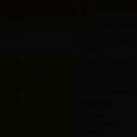
您好！
2026年08月08日
网站首页
|
工会概况
技能提升
|
民主管理
当前位置：
首页
>
工会概况
工会领导
工会领导
周惠祥 市总工会兼职副主席
林田中 市总工会兼职副主席
内设机构和职能
左克祥 市总工会兼职副主席
工会财务
孙 勇 市总工会挂职副主席
工会经审
毛乾元 市总工会党组成员、
组织建设
内设机构和职能
机关党委
办公室（研究室）
组织部