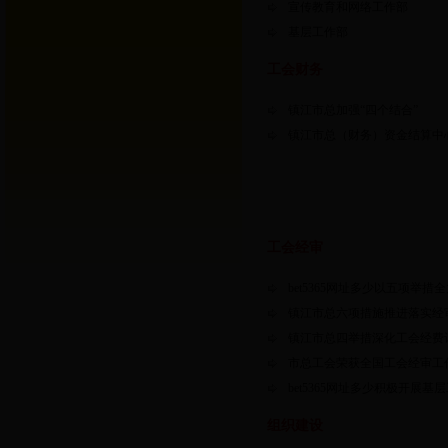
宣传教育和网络工作部
基层工作部
工会财务
镇江市总加强“四个结合”
镇江市总（财务）资金结算中
工会经审
bet5365网址多少以五项举
镇江市总六项措施推进落实经
镇江市总四举措深化工会经费
市总工会荣获全国工会经审工
bet5365网址多少积极开展
组织建设