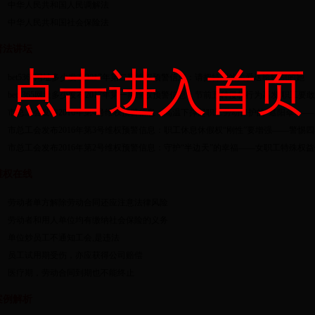
中华人民共和国人民调解法
中华人民共和国社会保险法
普法讲坛
点击进入首页
bet5365网址多少发布2017年第二期维权预警信息：请把特别的关爱送给特别的她
bet5365网址多少发布2017年第一期维权预警信息：节前五种侵权行为高发 职工要敢
市总工会发布2016年第4号维权预警信息：高温下撑起职工劳动保护的“遮阳伞”——
市总工会发布2016年第3号维权预警信息：职工休息休假权“刚性”要增强——警惕四
市总工会发布2016年第2号维权预警信息：守护“半边天”的幸福——女职工特殊权益
维权在线
劳动者单方解除劳动合同还应注意法律风险
劳动者和用人单位均有缴纳社会保险的义务
单位炒员工不通知工会,是违法
员工试用期受伤，亦应获得公司赔偿
医疗期，劳动合同到期也不能终止
案例解析