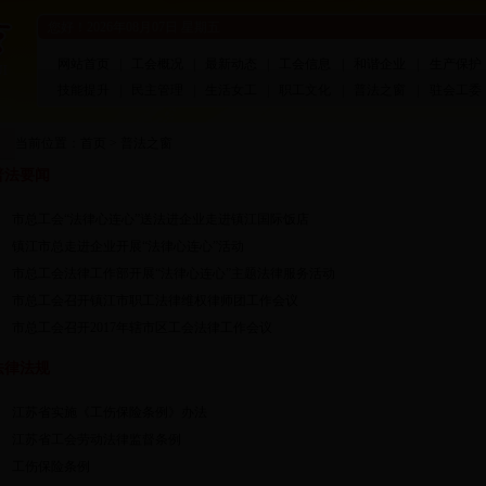
您好！
2026年08月07日 星期五
网站首页
|
工会概况
|
最新动态
|
工会信息
|
和谐企业
|
生产保护
技能提升
|
民主管理
|
生活女工
|
职工文化
|
普法之窗
|
驻会工委
当前位置：
首页
>
普法之窗
普法要闻
市总工会“法律心连心”送法进企业走进镇江国际饭店
镇江市总走进企业开展“法律心连心”活动
市总工会法律工作部开展“法律心连心”主题法律服务活动
市总工会召开镇江市职工法律维权律师团工作会议
市总工会召开2017年辖市区工会法律工作会议
法律法规
江苏省实施《工伤保险条例》办法
江苏省工会劳动法律监督条例
工伤保险条例