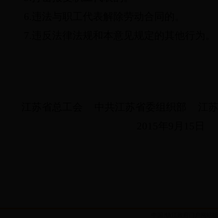
6.
违法与职工代表解除劳动合同的。
7.
违反法律法规和本意见规定的其他行为。
江苏省总工会
中共江苏省委组织部
江
2015
年
9
月
15
日
中国?镇江政府门户网站版权