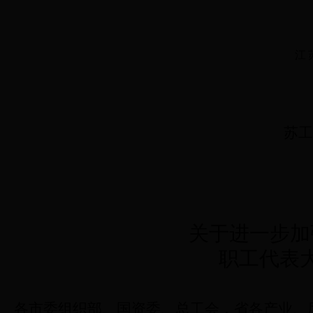
江
苏工
关于进一步加
职工代表
各市委组织部、国资委、总工会，省各产业、