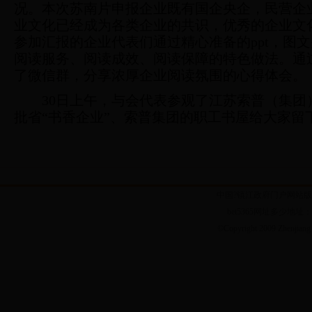
况。本次苏南片申报企业既有国企央企，民营企
业文化已经成为各类企业的共识，优秀的企业文
参加汇报的企业代表们通过精心准备的
ppt
，图文
阅读服务、阅读成效、阅读保障的特色做法。通
了微信群，分享浓厚企业阅读氛围的心得体会。
30
日上午，与会代表参观了江苏索普（集团
批省“书香企业”、索普集团的职工书屋给大家留
中国?镇江政府门户网站版权
bet5365网址多少地址：
©Copyright 2009 Zhenjiang 