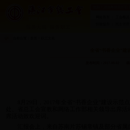
您好！
2026年08月07日
网站首页
|
工会概况
技能提升
|
民主管理
当前位置：
首页
>
职工文化
全省“书香企业”建
发布时间：2017-09-0
8
月
29
日，
2017
年全省“书香企业”建设示范
处、省总工会宣教和网络工作部相关领导出席活动并
席活动致欢迎词。
汇报会上，来自苏南片苏锡常镇及部分省属