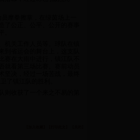
动员摩拳擦掌，在绿茵场上一
造了公正、公平、公开的赛事
平。
、机关工作人员等。球队在镇
来到省运会的舞台上，这支队
比赛在大雨中进行，镇江队不
否就看第三场比赛。赛前动员
术坚决，经过一场苦战，最终
捍卫了镇江队的胜利。
队则收获了一个来之不易的第
【加入收藏】
【打印此文】
【关闭】