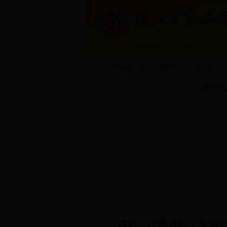
当前位置：
首页
>
最新动态
>
工作动态
第十九
日前，江苏省第十九届